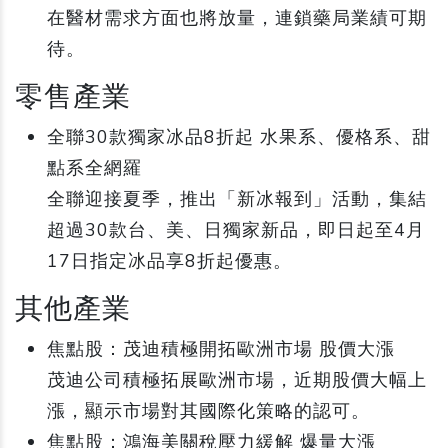
在醫材需求方面也將放量，連鎖藥局業績可期
待。
零售產業
全聯30款獨家冰品8折起 水果系、優格系、甜
點系全網羅
全聯迎接夏季，推出「新冰報到」活動，集結
超過30款台、美、日獨家新品，即日起至4月
17日指定冰品享8折起優惠。
其他產業
焦點股：茂迪積極開拓歐洲市場 股價大漲
茂迪公司積極拓展歐洲市場，近期股價大幅上
漲，顯示市場對其國際化策略的認可。
焦點股：鴻海美關稅壓力緩解 爆量大漲