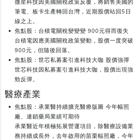
微星科技因美國關稅政策反覆，將銷售美國的
筆電、板卡生產轉回台灣，近期股價站回5日
線之上。
焦點股：台積電關稅變變變 900元得而復失
台積電因應美國關稅政策變動，股價一度突破
900元，但隨後回落。
焦點股：世芯私募案引進科技大咖 股價強彈
世芯科技因私募案引進科技大咖，股價出現強
勁反彈。
醫療產業
焦點股：承業醫持續擴充醫療版圖 今年幅照
廠、連鎖藥局業績可期待
承業醫近年積極拓展營運項目，除醫療設備業
務持續成長外，去年啟用的苗栗輻照廠，今年